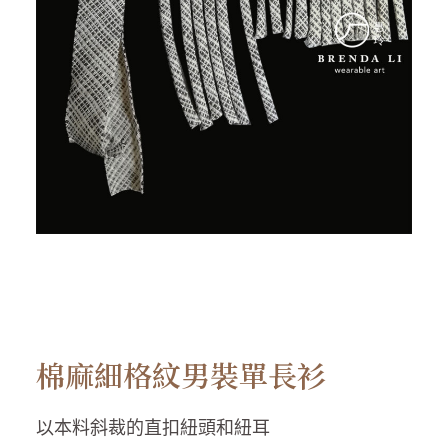
棉麻細格紋男裝單長衫
以本料斜裁的直扣紐頭和紐耳