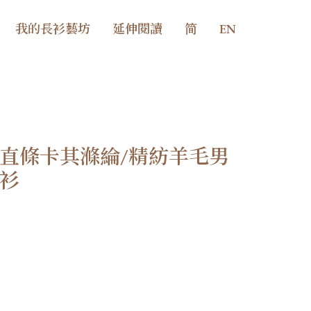
我的長衫藝坊
延伸閱讀
简
EN
直條卡其滌綸/精紡羊毛男
衫