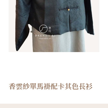
香雲紗單馬褂配卡其色長衫